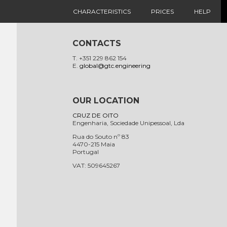
CHARACTERISTICS
PRICES
HELP
CONTACTS
T. +351 229 862 154
E.
global@gtc.engineering
OUR LOCATION
CRUZ DE OITO
Engenharia, Sociedade Unipessoal, Lda
Rua do Souto nº 83
4470-215 Maia
Portugal
VAT: 509645267